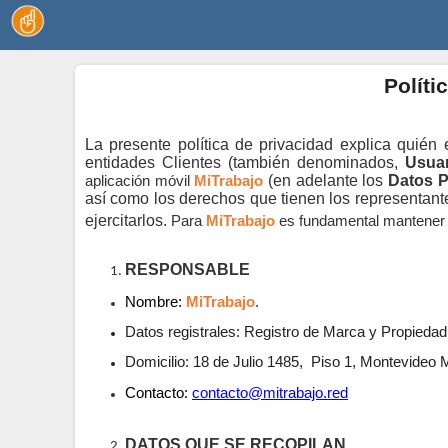
Políti
La presente política de privacidad explica quién
entidades Clientes (también denominados,
Usua
aplicación móvil
MiTrabajo
(en adelante los
Datos 
así como los derechos que tienen los representant
ejercitarlos.
Para
MiTrabajo
es fundamental mantener l
RESPONSABLE
Nombre:
MiTrabajo
.
Datos registrales:
Registro de Marca y Propiedad 
Domicilio:
18 de Julio 1485,
Piso 1, Montevideo
Contacto:
contacto@mitrabajo.red
DATOS QUE SE RECOPILAN