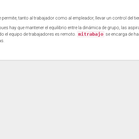
ermite, tanto al trabajador como al empleador, llevar un control del ti
pues hay que mantener el equilibrio entre la dinámica de grupo, las aspi
mitrabajo
do el equipo de trabajadores es remoto.
se encarga de hac
as.